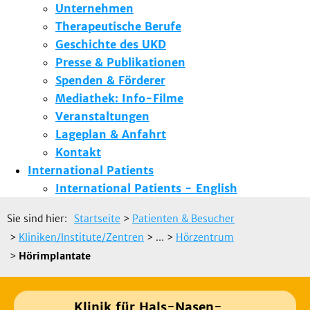
Unternehmen
Therapeutische Berufe
Geschichte des UKD
Presse & Publikationen
Spenden & Förderer
Mediathek: Info-Filme
Veranstaltungen
Lageplan & Anfahrt
Kontakt
International Patients
International Patients - English
Sie sind hier:
Startseite
>
Patienten & Besucher
>
Kliniken/Institute/Zentren
> ...
>
Hörzentrum
>
Hörimplantate
Klinik für Hals-Nasen-