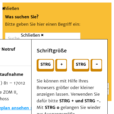
Schließen
Was suchen Sie?
Bitte geben Sie hier einen Begriff ein:
Schließen
Suche
Presse
Kontakt
Aa
Notfall
 Notruf
Schriftgröße
Menü
Suchen
Patienten & Besucher
oder
Kliniken/Institute/Zentren
Wählen Sie ein Thema für Ihren Schnelleinstieg
otaufnahme
Als Patient am UKD
Sie können mit Hilfe Ihres
) 81 – 17012
Beratung und Unterstützung
Browsers größer oder kleiner
 ZOM II,
Veranstaltungen
anzeigen lassen. Verwenden Sie
choss
Kommunikation im Medizinwesen (KIM)
dafür bitte
STRG + und STRG -.
Notfall
Mit
STRG o
gelangen Sie wieder
eplan ansehen
Forschung & Lehre