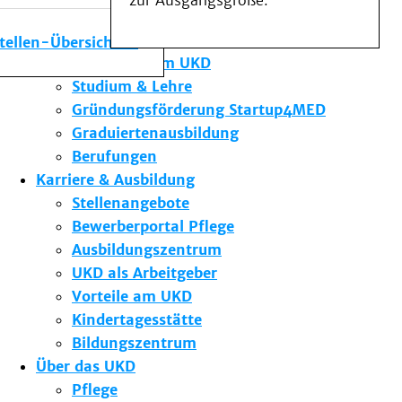
zur Ausgangsgröße.
Medizinische Fakultät
Die Institute des UKD
stellen-Übersicht
Forschung am UKD
Studium & Lehre
Gründungsförderung Startup4MED
Graduiertenausbildung
Berufungen
Karriere & Ausbildung
Stellenangebote
Bewerberportal Pflege
Ausbildungszentrum
UKD als Arbeitgeber
Vorteile am UKD
Kindertagesstätte
Bildungszentrum
Über das UKD
Pflege