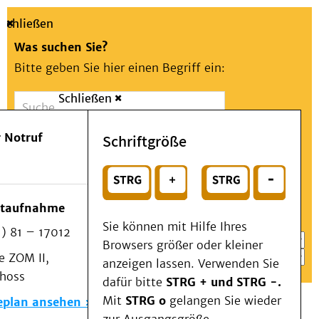
Schließen
Was suchen Sie?
Bitte geben Sie hier einen Begriff ein:
Schließen
Suche
Presse
Kontakt
Aa
Notfall
 Notruf
Schriftgröße
Menü
Suchen
Patienten & Besucher
oder
Kliniken/Institute/Zentren
Wählen Sie ein Thema für Ihren Schnelleinstieg
otaufnahme
Als Patient am UKD
Sie können mit Hilfe Ihres
) 81 – 17012
Beratung und Unterstützung
Browsers größer oder kleiner
 ZOM II,
Veranstaltungen
anzeigen lassen. Verwenden Sie
choss
Kommunikation im Medizinwesen (KIM)
dafür bitte
STRG + und STRG -.
Notfall
Mit
STRG o
gelangen Sie wieder
eplan ansehen
Forschung & Lehre