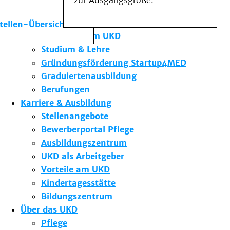
zur Ausgangsgröße.
Medizinische Fakultät
Die Institute des UKD
stellen-Übersicht
Forschung am UKD
Studium & Lehre
Gründungsförderung Startup4MED
Graduiertenausbildung
Berufungen
Karriere & Ausbildung
Stellenangebote
Bewerberportal Pflege
Ausbildungszentrum
UKD als Arbeitgeber
Vorteile am UKD
Kindertagesstätte
Bildungszentrum
Über das UKD
Pflege