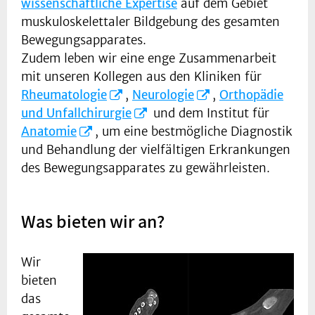
wissenschaftliche Expertise
auf dem Gebiet
muskuloskelettaler Bildgebung des gesamten
Bewegungsapparates.
Zudem leben wir eine enge Zusammenarbeit
mit unseren Kollegen aus den Kliniken für
Rheumatologie
,
Neurologie
,
Orthopädie
und Unfallchirurgie
und dem Institut für
Anatomie
, um eine bestmögliche Diagnostik
und Behandlung der vielfältigen Erkrankungen
des Bewegungsapparates zu gewährleisten.
Was bieten wir an?
Wir
bieten
das