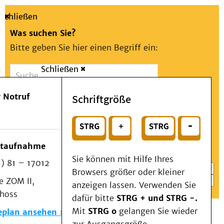
Schließen
Was suchen Sie?
Bitte geben Sie hier einen Begriff ein:
Schließen
Suche
Presse
Kontakt
Aa
Notfall
 Notruf
Schriftgröße
Menü
Suchen
Patienten & Besucher
oder
Kliniken/Institute/Zentren
Wählen Sie ein Thema für Ihren Schnelleinstieg
otaufnahme
Als Patient am UKD
Sie können mit Hilfe Ihres
) 81 – 17012
Beratung und Unterstützung
Browsers größer oder kleiner
 ZOM II,
Veranstaltungen
anzeigen lassen. Verwenden Sie
choss
Kommunikation im Medizinwesen (KIM)
dafür bitte
STRG + und STRG -.
Notfall
Mit
STRG o
gelangen Sie wieder
eplan ansehen
Forschung & Lehre