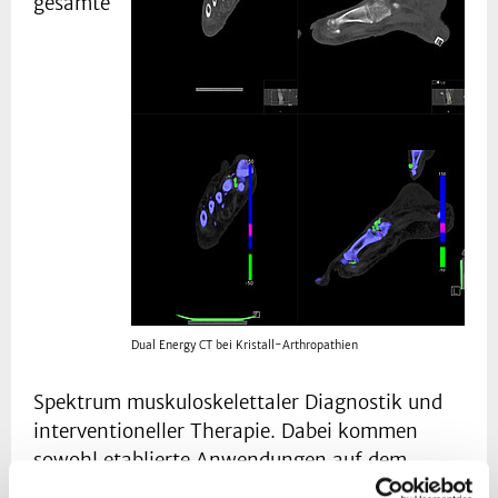
gesamte
Dual Energy CT bei Kristall-Arthropathien
Spektrum muskuloskelettaler Diagnostik und
interventioneller Therapie. Dabei kommen
sowohl etablierte Anwendungen auf dem
neuesten technischen und wissenschaftlichen