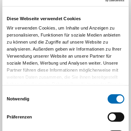
Stand als auch innovative und
zukunftsorientierte Verfahren zum Einsatz.
Diese Webseite verwendet Cookies
Diese beinhalten die konventionelle
Radiographie (klassisches Röntgenbild),
Wir verwenden Cookies, um Inhalte und Anzeigen zu
personalisieren, Funktionen für soziale Medien anbieten
Ultraschall, Computertomografie (CT),
zu können und die Zugriffe auf unsere Website zu
Magnetresonanztomographie (MRT),
analysieren. Außerdem geben wir Informationen zu Ihrer
Arthrographie und bildgebungsgesteuerte
Verwendung unserer Website an unsere Partner für
Punktionen.
soziale Medien, Werbung und Analysen weiter. Unsere
Dazu gehören unter anderem:
Partner führen diese Informationen möglicherweise mit
weiteren Daten zusammen, die Sie ihnen bereitgestellt
MRT Bildgebung von Gelenken im
haben oder die sie im Rahmen Ihrer Nutzung der Dienste
Rahmen degenerativer, entzündlicher und
gesammelt haben.
Einwilligungsauswahl
traumatischer Veränderungen
Notwendig
Dual Energy CT bei Kristallarthropathien
Multimodale Bildgebung von Knochen-
Präferenzen
und Weichteiltumoren
Dezidierte MRT-Muskelbildgebung bei