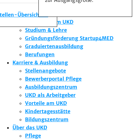
zur Ausgangsgröße.
Medizinische Fakultät
Die Institute des UKD
stellen-Übersicht
Forschung am UKD
Studium & Lehre
Gründungsförderung Startup4MED
Graduiertenausbildung
Berufungen
Karriere & Ausbildung
Stellenangebote
Bewerberportal Pflege
Ausbildungszentrum
UKD als Arbeitgeber
Vorteile am UKD
Kindertagesstätte
Bildungszentrum
Über das UKD
Pflege