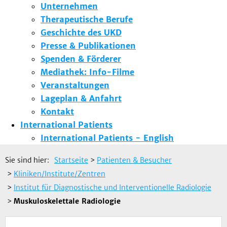
Unternehmen
Therapeutische Berufe
Geschichte des UKD
Presse & Publikationen
Spenden & Förderer
Mediathek: Info-Filme
Veranstaltungen
Lageplan & Anfahrt
Kontakt
International Patients
International Patients - English
Sie sind hier:
Startseite
>
Patienten & Besucher
>
Kliniken/Institute/Zentren
>
Institut für Diagnostische und Interventionelle Radiologie
>
Muskuloskelettale Radiologie