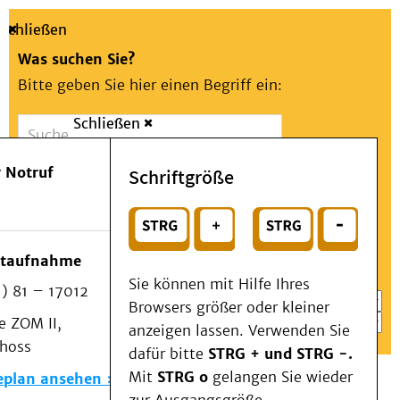
Schließen
Was suchen Sie?
Bitte geben Sie hier einen Begriff ein:
Schließen
Suche
Presse
Kontakt
Aa
Notfall
 Notruf
Schriftgröße
Menü
Suchen
Patienten & Besucher
oder
Kliniken/Institute/Zentren
Wählen Sie ein Thema für Ihren Schnelleinstieg
otaufnahme
Als Patient am UKD
Sie können mit Hilfe Ihres
) 81 – 17012
Beratung und Unterstützung
Browsers größer oder kleiner
 ZOM II,
Veranstaltungen
anzeigen lassen. Verwenden Sie
choss
Kommunikation im Medizinwesen (KIM)
dafür bitte
STRG + und STRG -.
Notfall
Mit
STRG o
gelangen Sie wieder
eplan ansehen
Forschung & Lehre