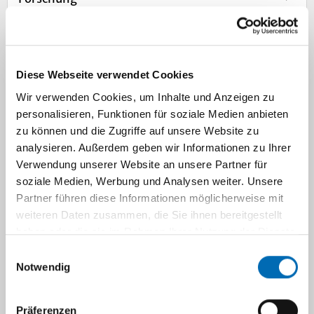
Weiterbildung
Diese Webseite verwendet Cookies
Studierende
Wir verwenden Cookies, um Inhalte und Anzeigen zu
personalisieren, Funktionen für soziale Medien anbieten
zu können und die Zugriffe auf unsere Website zu
Stellenangebote
analysieren. Außerdem geben wir Informationen zu Ihrer
Verwendung unserer Website an unsere Partner für
soziale Medien, Werbung und Analysen weiter. Unsere
Kunst in der Radiologie
Partner führen diese Informationen möglicherweise mit
weiteren Daten zusammen, die Sie ihnen bereitgestellt
haben oder die sie im Rahmen Ihrer Nutzung der Dienste
Navigation
gesammelt haben.
Einwilligungsauswahl
Notwendig
Kontakt
Präferenzen