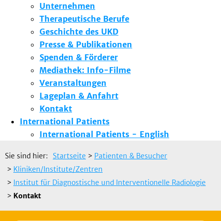
Unternehmen
Therapeutische Berufe
Geschichte des UKD
Presse & Publikationen
Spenden & Förderer
Mediathek: Info-Filme
Veranstaltungen
Lageplan & Anfahrt
Kontakt
International Patients
International Patients - English
Sie sind hier:
Startseite
>
Patienten & Besucher
>
Kliniken/Institute/Zentren
>
Institut für Diagnostische und Interventionelle Radiologie
>
Kontakt