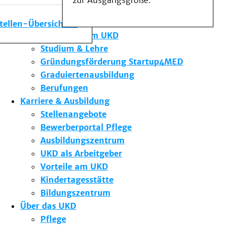
zur Ausgangsgröße.
Medizinische Fakultät
Die Institute des UKD
stellen-Übersicht
Forschung am UKD
Studium & Lehre
Gründungsförderung Startup4MED
Graduiertenausbildung
Berufungen
Karriere & Ausbildung
Stellenangebote
Bewerberportal Pflege
Ausbildungszentrum
UKD als Arbeitgeber
Vorteile am UKD
Kindertagesstätte
Bildungszentrum
Über das UKD
Pflege