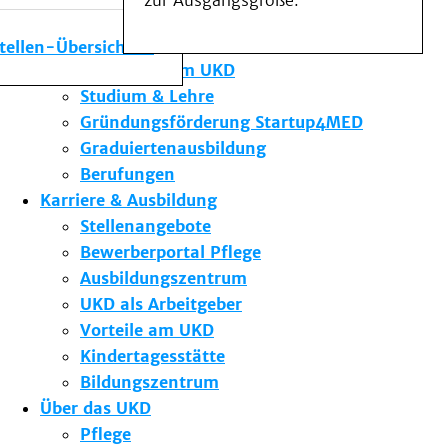
zur Ausgangsgröße.
Medizinische Fakultät
Die Institute des UKD
stellen-Übersicht
Forschung am UKD
Studium & Lehre
Gründungsförderung Startup4MED
Graduiertenausbildung
Berufungen
Karriere & Ausbildung
Stellenangebote
Bewerberportal Pflege
Ausbildungszentrum
UKD als Arbeitgeber
Vorteile am UKD
Kindertagesstätte
Bildungszentrum
Über das UKD
Pflege