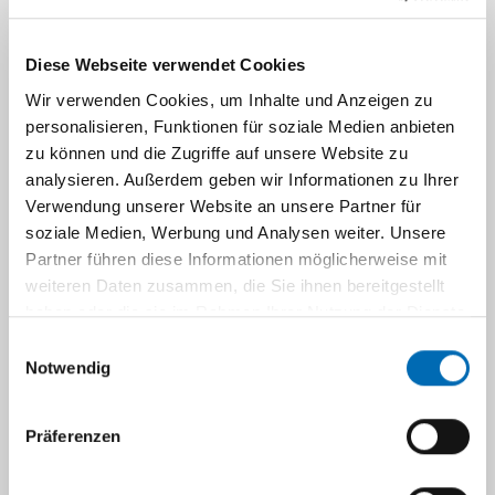
ab.
Bei dem KEK-Kernteam handelt es sich um ein
Diese Webseite verwendet Cookies
unabhängiges, aus bis zu 30 Mitgliedern
Wir verwenden Cookies, um Inhalte und Anzeigen zu
bestehendes interdisziplinäres Gremium, das
personalisieren, Funktionen für soziale Medien anbieten
bei grundsätzlichen ethischen Fragestellungen
zu können und die Zugriffe auf unsere Website zu
bei schwierigen Entscheidungen in
analysieren. Außerdem geben wir Informationen zu Ihrer
medizinischen Grenzsituationen den
Verwendung unserer Website an unsere Partner für
Beteiligten und Betroffenen beratend zur Seite
soziale Medien, Werbung und Analysen weiter. Unsere
steht.
Partner führen diese Informationen möglicherweise mit
weiteren Daten zusammen, die Sie ihnen bereitgestellt
Das KEK trägt zur Kultur und Identitätsbildung
haben oder die sie im Rahmen Ihrer Nutzung der Dienste
innerhalb des UKD bei, es leistet dadurch einen
gesammelt haben.
Einwilligungsauswahl
Beitrag zur Darstellung des UKD gegenüber
Notwendig
Patienten und Patientinnen, ihren
Angehörigen sowie der Öffentlichkeit. Das KEK
Präferenzen
ist unabhängig, weisungsungebunden und
dient der Orientierung, Information, Beratung