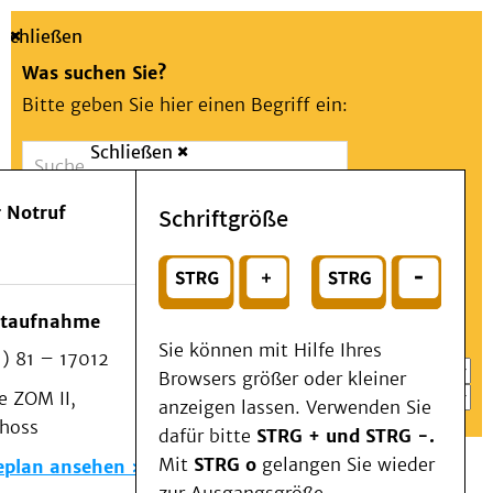
Schließen
Was suchen Sie?
Bitte geben Sie hier einen Begriff ein:
Schließen
Suche
Presse
Kontakt
Aa
Notfall
 Notruf
Schriftgröße
Menü
Suchen
Patienten & Besucher
oder
Kliniken/Institute/Zentren
Wählen Sie ein Thema für Ihren Schnelleinstieg
otaufnahme
Als Patient am UKD
Sie können mit Hilfe Ihres
) 81 – 17012
Beratung und Unterstützung
Browsers größer oder kleiner
 ZOM II,
Veranstaltungen
anzeigen lassen. Verwenden Sie
choss
Kommunikation im Medizinwesen (KIM)
dafür bitte
STRG + und STRG -.
Notfall
Mit
STRG o
gelangen Sie wieder
eplan ansehen
Forschung & Lehre