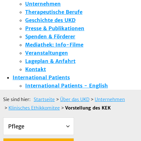
Unternehmen
Therapeutische Berufe
Geschichte des UKD
Presse & Publikationen
Spenden & Förderer
Mediathek: Info-Filme
Veranstaltungen
Lageplan & Anfahrt
Kontakt
International Patients
International Patients - English
Sie sind hier:
Startseite
>
Über das UKD
>
Unternehmen
>
Klinisches Ethikkomitee
>
Vorstellung des KEK
Pflege