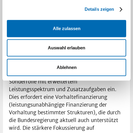
hochwertige Ergebnisse zu erzielen.
Details zeigen
Das UKD plant zudem, sich noch stärker als
Maximalversorger im Bereich der
Alle zulassen
Universitätsmedizin zu positionieren. Durch
eine gezielte Profilschärfung sollen vor allem
Auswahl erlauben
universitätsmedizinische Leistungen und
Spitzenmedizin angeboten werden. Die
Universitätsmedizin nimmt im Level der
Ablehnen
Maximalversorger auch politisch gewollt eine
Sonderrolle mit erweitertem
Leistungsspektrum und Zusatzaufgaben ein.
Dies erfordert eine Vorhaltefinanzierung
(leistungsunabhängige Finanzierung der
Vorhaltung bestimmter Strukturen), die durch
die Bundesregierung aktuell auch unterstützt
wird. Die stärkere Fokussierung auf