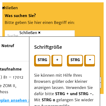
Schließen
Was suchen Sie?
Bitte geben Sie hier einen Begriff ein:
Schließen
Suche
Presse
Kontakt
Aa
Notfall
 Notruf
Schriftgröße
Menü
Suchen
Patienten & Besucher
oder
Kliniken/Institute/Zentren
Wählen Sie ein Thema für Ihren Schnelleinstieg
otaufnahme
Als Patient am UKD
Sie können mit Hilfe Ihres
) 81 – 17012
Beratung und Unterstützung
Browsers größer oder kleiner
 ZOM II,
Veranstaltungen
anzeigen lassen. Verwenden Sie
choss
Kommunikation im Medizinwesen (KIM)
dafür bitte
STRG + und STRG -.
Notfall
Mit
STRG o
gelangen Sie wieder
eplan ansehen
Forschung & Lehre