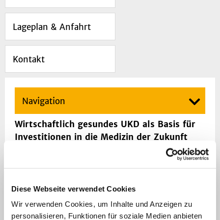
Lageplan & Anfahrt
Kontakt
Navigation
Wirtschaftlich gesundes UKD als Basis für
Investitionen in die Medizin der Zukunft
In seinem Strategiepapier nimmt das
Universitätsklinikums Düsseldorf (UKD) das
ambitionierte Ziel in den Fokus, das UKD als
Diese Webseite verwendet Cookies
wirtschaftlich gesundes Unternehmen zu
Wir verwenden Cookies, um Inhalte und Anzeigen zu
etablieren. Denn ein finanziell gesundes UKD
personalisieren, Funktionen für soziale Medien anbieten