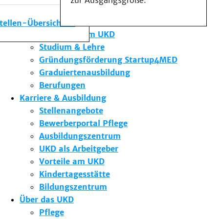
zur Ausgangsgröße.
Medizinische Fakultät
Die Institute des UKD
stellen-Übersicht
Forschung am UKD
Studium & Lehre
Gründungsförderung Startup4MED
Graduiertenausbildung
Berufungen
Karriere & Ausbildung
Stellenangebote
Bewerberportal Pflege
Ausbildungszentrum
UKD als Arbeitgeber
Vorteile am UKD
Kindertagesstätte
Bildungszentrum
Über das UKD
Pflege