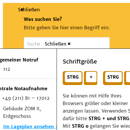
Schließen
Was suchen Sie?
Bitte geben Sie hier einen Begriff ein:
Schließen
Suche
Presse
Kontakt
Notfall
lgemeiner Notruf
Schriftgröße
Suchen
Patienten & Besucher
112
Kliniken/Institute/Zentren
oder
Als Patient am UKD
Beratung und Unterstützung
Wählen Sie ein Thema für Ihren Schnelleinstie
ntrale Notaufnahme
Veranstaltungen
Sie können mit Hilfe Ihres
+49 (211) 81 – 17012
Kommunikation im Medizinwesen (KIM)
Browsers größer oder kleiner
Notfall
Gebäude ZOM II,
anzeigen lassen. Verwenden S
Forschung & Lehre
Erdgeschoss
dafür bitte
STRG + und STRG
Medizinische Fakultät
Mit
STRG o
gelangen Sie wie
Im Lageplan ansehen
Die Institute des UKD