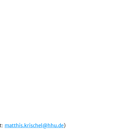
t:
matthis.krischel@hhu.de
)