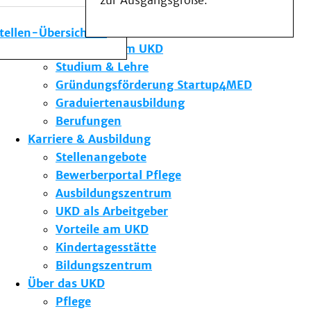
zur Ausgangsgröße.
Medizinische Fakultät
Die Institute des UKD
stellen-Übersicht
Forschung am UKD
Studium & Lehre
Gründungsförderung Startup4MED
Graduiertenausbildung
Berufungen
Karriere & Ausbildung
Stellenangebote
Bewerberportal Pflege
Ausbildungszentrum
UKD als Arbeitgeber
Vorteile am UKD
Kindertagesstätte
Bildungszentrum
Über das UKD
Pflege