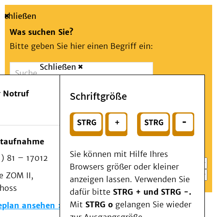
Schließen
Was suchen Sie?
Bitte geben Sie hier einen Begriff ein:
Schließen
Suche
Presse
Kontakt
Aa
Notfall
 Notruf
Schriftgröße
Menü
Suchen
Patienten & Besucher
oder
Kliniken/Institute/Zentren
Wählen Sie ein Thema für Ihren Schnelleinstieg
otaufnahme
Als Patient am UKD
Sie können mit Hilfe Ihres
) 81 – 17012
Beratung und Unterstützung
Browsers größer oder kleiner
 ZOM II,
Veranstaltungen
anzeigen lassen. Verwenden Sie
choss
Kommunikation im Medizinwesen (KIM)
dafür bitte
STRG + und STRG -.
Notfall
Mit
STRG o
gelangen Sie wieder
eplan ansehen
Forschung & Lehre