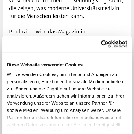
verschiedene Themen pro Sendung vorgestellt,
die zeigen, was moderne Universitätsmedizin
für die Menschen leisten kann.
Produziert wird das Magazin in
Zusammenarbeit mit Rheinischen Post
Mediengruppe.
Diese Webseite verwendet Cookies
Wir verwenden Cookies, um Inhalte und Anzeigen zu
Ausgabe 1/2019
personalisieren, Funktionen für soziale Medien anbieten
zu können und die Zugriffe auf unsere Website zu
analysieren. Außerdem geben wir Informationen zu Ihrer
In der vierten Ausgabe des UKD-
Verwendung unserer Website an unsere Partner für
Gesundheitsmagazins erfahren Sie, was man
soziale Medien, Werbung und Analysen weiter. Unsere
machen kann, um einen Schlaganfall
Partner führen diese Informationen möglicherweise mit
vorzubeugen. Außerdem zeigen wir die
weiteren Daten zusammen, die Sie ihnen bereitgestellt
Aufgaben der Interventionellen Radiologie am
haben oder die sie im Rahmen Ihrer Nutzung der Dienste