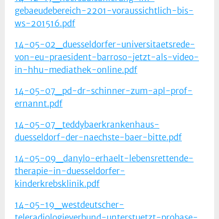
gebaeudebereich-2201-voraussichtlich-bis-
ws-201516.pdf
14-05-02_duesseldorfer-universitaetsrede-
von-eu-praesident-barroso-jetzt-als-video-
in-hhu-mediathek-online.pdf
14-05-07_pd-dr-schinner-zum-apl-prof-
ernannt.pdf
14-05-07_teddybaerkrankenhaus-
duesseldorf-der-naechste-baer-bitte.pdf
14-05-09_danylo-erhaelt-lebensrettende-
therapie-in-duesseldorfer-
kinderkrebsklinik.pdf
14-05-19_westdeutscher-
teleradiologieverbund-unterstuetzt-probase-