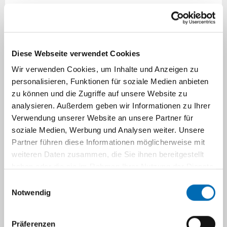
14-11-03_retina-kamera-verbessert-
behandlung-von-fruehchen-nachhaltig.pdf
14-11-05_emotionale-signale-aus-dem-
Diese Webseite verwendet Cookies
tiefen-hirn-bei-koma.pdf
Wir verwenden Cookies, um Inhalte und Anzeigen zu
personalisieren, Funktionen für soziale Medien anbieten
14-11-10_prof-dr-stefan-egelhaaf-ist-
zu können und die Zugriffe auf unsere Website zu
neuer-dfg-vertrauensdozent-an-der-hhu.pdf
analysieren. Außerdem geben wir Informationen zu Ihrer
Verwendung unserer Website an unsere Partner für
14-11-12_auftakt-fuer-deutschlands-
soziale Medien, Werbung und Analysen weiter. Unsere
groesste-gesundheitsstudie.pdf
Partner führen diese Informationen möglicherweise mit
14-11-12_elterninitiative-kinderkrebsklinik-
weiteren Daten zusammen, die Sie ihnen bereitgestellt
ev-uebergibt-spielplatz-an-die-uniklinik.pdf
haben oder die sie im Rahmen Ihrer Nutzung der Dienste
gesammelt haben.
Einwilligungsauswahl
14-11-13_universitaetsklinika-in-nrw-
Notwendig
schlagen-alarm.pdf
14-11-18_regenerationsfaehigkeit-der-leber-
Präferenzen