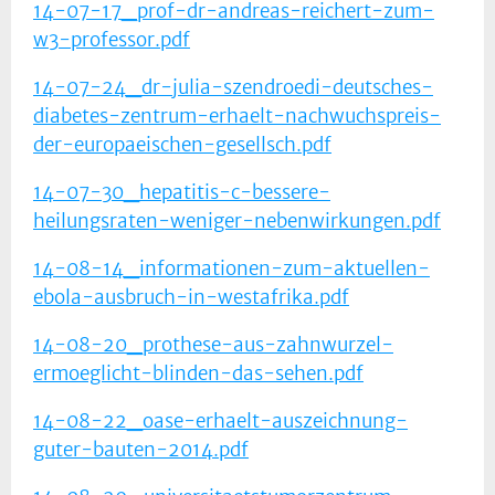
14-07-17_prof-dr-andreas-reichert-zum-
w3-professor.pdf
14-07-24_dr-julia-szendroedi-deutsches-
diabetes-zentrum-erhaelt-nachwuchspreis-
der-europaeischen-gesellsch.pdf
14-07-30_hepatitis-c-bessere-
heilungsraten-weniger-nebenwirkungen.pdf
14-08-14_informationen-zum-aktuellen-
ebola-ausbruch-in-westafrika.pdf
14-08-20_prothese-aus-zahnwurzel-
ermoeglicht-blinden-das-sehen.pdf
14-08-22_oase-erhaelt-auszeichnung-
guter-bauten-2014.pdf