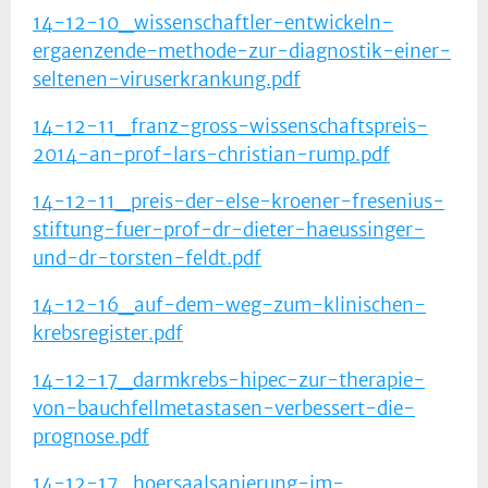
14-12-10_wissenschaftler-entwickeln-
ergaenzende-methode-zur-diagnostik-einer-
seltenen-viruserkrankung.pdf
14-12-11_franz-gross-wissenschaftspreis-
2014-an-prof-lars-christian-rump.pdf
14-12-11_preis-der-else-kroener-fresenius-
stiftung-fuer-prof-dr-dieter-haeussinger-
und-dr-torsten-feldt.pdf
14-12-16_auf-dem-weg-zum-klinischen-
krebsregister.pdf
14-12-17_darmkrebs-hipec-zur-therapie-
von-bauchfellmetastasen-verbessert-die-
prognose.pdf
14-12-17_hoersaalsanierung-im-