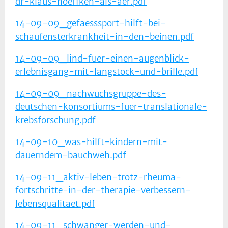
dr-klaus-hoeffken-als-aer.pdf
14-09-09_gefaesssport-hilft-bei-
schaufensterkrankheit-in-den-beinen.pdf
14-09-09_lind-fuer-einen-augenblick-
erlebnisgang-mit-langstock-und-brille.pdf
14-09-09_nachwuchsgruppe-des-
deutschen-konsortiums-fuer-translationale-
krebsforschung.pdf
14-09-10_was-hilft-kindern-mit-
dauerndem-bauchweh.pdf
14-09-11_aktiv-leben-trotz-rheuma-
fortschritte-in-der-therapie-verbessern-
lebensqualitaet.pdf
14-09-11_schwanger-werden-und-