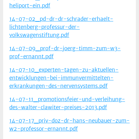
heliport-ein.pdf
14-07-02_pd-dr-dr-schrader-erhaelt-
lichtenberg-professur-der-
volkswagenstiftung.pdf
14-07-09_prof-dr-joerg-timm-zum-w3-
prof-ernannt.pdf
14-07-10_experten-tagen-zu-aktuellen-
entwicklungen-bei-immunvermittelten-
erkrankungen-des-nervensystems.pdf
14-07-11_promotionsfeier-und-verleihung-
des-walter-clawiter-preises-2013.pdf
14-07-17_priv-doz-dr-hans-neubauer-zum-
w2-professor-ernannt.pdf