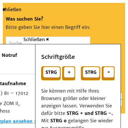
Schließen
Was suchen Sie?
Bitte geben Sie hier einen Begriff ein:
Schließen
Suche
Presse
Kontakt
Aa
Notfall
 Notruf
Schriftgröße
Menü
Suchen
Patienten & Besucher
oder
Kliniken/Institute/Zentren
Wählen Sie ein Thema für Ihren Schnelleinstieg
otaufnahme
Als Patient am UKD
Sie können mit Hilfe Ihres
) 81 – 17012
Beratung und Unterstützung
Browsers größer oder kleiner
 ZOM II,
Veranstaltungen
anzeigen lassen. Verwenden Sie
choss
Kommunikation im Medizinwesen (KIM)
dafür bitte
STRG + und STRG -.
Notfall
Mit
STRG o
gelangen Sie wieder
eplan ansehen
Forschung & Lehre