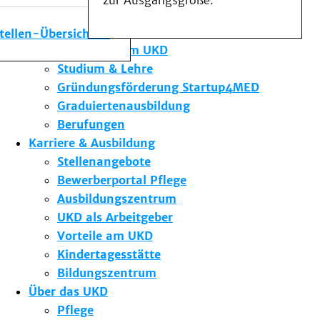
zur Ausgangsgröße.
Medizinische Fakultät
Die Institute des UKD
stellen-Übersicht
Forschung am UKD
Studium & Lehre
Gründungsförderung Startup4MED
Graduiertenausbildung
Berufungen
Karriere & Ausbildung
Stellenangebote
Bewerberportal Pflege
Ausbildungszentrum
UKD als Arbeitgeber
Vorteile am UKD
Kindertagesstätte
Bildungszentrum
Über das UKD
Pflege