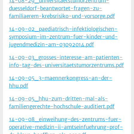
14-08-29_universitaetstumorzentrum-
duesseldorf-beantwortet-fragen-zu-
familiaerem-krebsrisiko-und-vorsorge.pdf
14-09-02_paediatrisch-infektiologischen-
symposium-im-zentrum-fuer-kinder-und-
jugendmedizin-am-03092014.pdf
14-09-03_grosses-interesse-am-patienten-
info-tag-des-universitaetstumorzentrums.pdf
14-09-05_3-maennerkongress-an-der-
hhu.pdf
14-09-05_hhu-zum-dritten-mal-als-
familiengerechte-hochschule-auditiert.pdf
14-09-08_einweihung-des-zentrums-fuer-
operative-medizin-ii-amtseinfuehrung-prof-