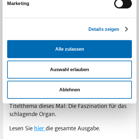
der Orthopädie,
Marketing
Details zeigen
Alle zulassen
Hornhauttransplantationen in der Augenklinik
oder das Teddybärkrankenhaus der
Auswahl erlauben
Medizinstudierenden: Die zweite Ausgabe
unserer UKD:Leben bietet wieder einen Blick
hinter die Kulissen von Düsseldorfs größtem
Ablehnen
Krankenhaus.
Titelthema dieses Mal: Die Faszination für das
schlagende Organ.
Lesen Sie
hier
die gesamte Ausgabe.