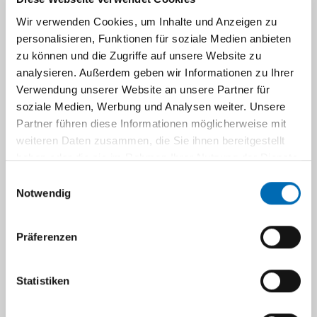
wollen wir einen Einblick geben in das Leben
Wir verwenden Cookies, um Inhalte und Anzeigen zu
am UKD. In neue Wege der
personalisieren, Funktionen für soziale Medien anbieten
Patientenversorgung, in spannende Themen
zu können und die Zugriffe auf unsere Website zu
der medizinischen Forschung der
analysieren. Außerdem geben wir Informationen zu Ihrer
Medizinischen Fakultät und in das Leben des
Verwendung unserer Website an unsere Partner für
ein oder anderen Patienten oder Beschäftigten.
soziale Medien, Werbung und Analysen weiter. Unsere
Dabei haben wir uns bewusst entschieden, in
Partner führen diese Informationen möglicherweise mit
diesem Heft auf Werbung zu verzichten.
weiteren Daten zusammen, die Sie ihnen bereitgestellt
haben oder die sie im Rahmen Ihrer Nutzung der Dienste
Produziert wird das Magazin in
gesammelt haben.
Einwilligungsauswahl
Zusammenarbeit mit Rheinischen Post
Notwendig
Mediengruppe.
Präferenzen
Ausgabe 2/2018
Statistiken
Künstliche Kniegelenke in