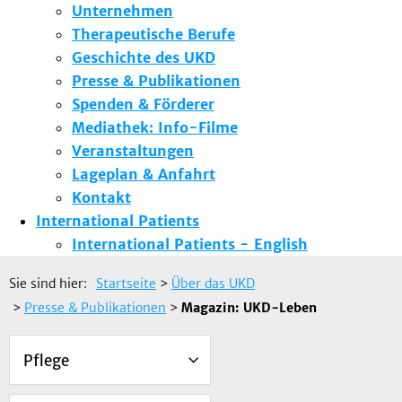
Unternehmen
Therapeutische Berufe
Geschichte des UKD
Presse & Publikationen
Spenden & Förderer
Mediathek: Info-Filme
Veranstaltungen
Lageplan & Anfahrt
Kontakt
International Patients
International Patients - English
Sie sind hier:
Startseite
>
Über das UKD
>
Presse & Publikationen
>
Magazin: UKD-Leben
Pflege