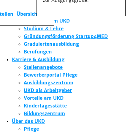
zur Ausgangsgröße.
Medizinische Fakultät
Die Institute des UKD
stellen-Übersicht
Forschung am UKD
Studium & Lehre
Gründungsförderung Startup4MED
Graduiertenausbildung
Berufungen
Karriere & Ausbildung
Stellenangebote
Bewerberportal Pflege
Ausbildungszentrum
UKD als Arbeitgeber
Vorteile am UKD
Kindertagesstätte
Bildungszentrum
Über das UKD
Pflege