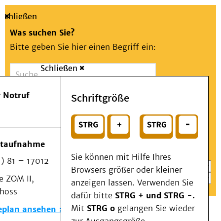
Schließen
Was suchen Sie?
Bitte geben Sie hier einen Begriff ein:
Schließen
Suche
Presse
Kontakt
Aa
Notfall
 Notruf
Schriftgröße
Menü
Suchen
Patienten & Besucher
oder
Kliniken/Institute/Zentren
Wählen Sie ein Thema für Ihren Schnelleinstieg
otaufnahme
Als Patient am UKD
Sie können mit Hilfe Ihres
) 81 – 17012
Beratung und Unterstützung
Browsers größer oder kleiner
 ZOM II,
Veranstaltungen
anzeigen lassen. Verwenden Sie
choss
Kommunikation im Medizinwesen (KIM)
dafür bitte
STRG + und STRG -.
Notfall
Mit
STRG o
gelangen Sie wieder
eplan ansehen
Forschung & Lehre