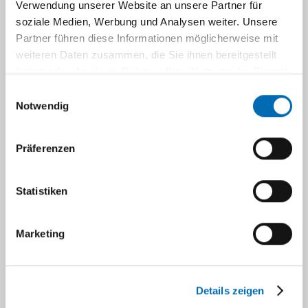
Verwendung unserer Website an unsere Partner für
Medizininformatikerin
soziale Medien, Werbung und Analysen weiter. Unsere
Partner führen diese Informationen möglicherweise mit
weiteren Daten zusammen, die Sie ihnen bereitgestellt
haben oder die sie im Rahmen Ihrer Nutzung der Dienste
gesammelt haben.
Einwilligungsauswahl
Notwendig
Präferenzen
Statistiken
Kai Vogl
Marketing
Medizininformatiker
Details zeigen