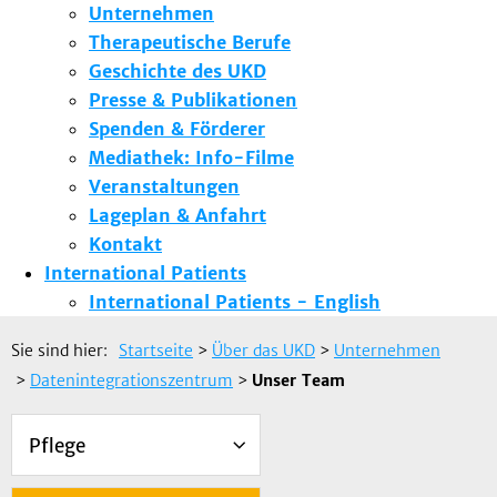
Unternehmen
Therapeutische Berufe
Geschichte des UKD
Presse & Publikationen
Spenden & Förderer
Mediathek: Info-Filme
Veranstaltungen
Lageplan & Anfahrt
Kontakt
International Patients
International Patients - English
Sie sind hier:
Startseite
>
Über das UKD
>
Unternehmen
>
Datenintegrationszentrum
>
Unser Team
Pflege