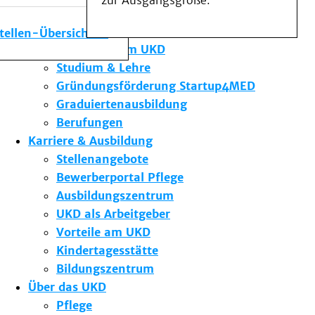
zur Ausgangsgröße.
Medizinische Fakultät
Die Institute des UKD
stellen-Übersicht
Forschung am UKD
Studium & Lehre
Gründungsförderung Startup4MED
Graduiertenausbildung
Berufungen
Karriere & Ausbildung
Stellenangebote
Bewerberportal Pflege
Ausbildungszentrum
UKD als Arbeitgeber
Vorteile am UKD
Kindertagesstätte
Bildungszentrum
Über das UKD
Pflege