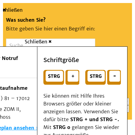
Schließen
Was suchen Sie?
Bitte geben Sie hier einen Begriff ein:
Schließen
Suche
Presse
Kontakt
Aa
Notfall
 Notruf
Schriftgröße
Menü
Suchen
Patienten & Besucher
oder
Kliniken/Institute/Zentren
Wählen Sie ein Thema für Ihren Schnelleinstieg
otaufnahme
Als Patient am UKD
Sie können mit Hilfe Ihres
) 81 – 17012
Beratung und Unterstützung
Browsers größer oder kleiner
 ZOM II,
Veranstaltungen
anzeigen lassen. Verwenden Sie
choss
Kommunikation im Medizinwesen (KIM)
dafür bitte
STRG + und STRG -.
Notfall
Mit
STRG o
gelangen Sie wieder
eplan ansehen
Forschung & Lehre