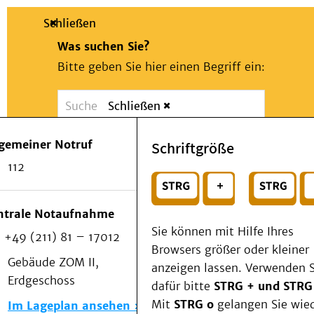
Schließen
Was suchen Sie?
Bitte geben Sie hier einen Begriff ein:
Schließen
Suche
Presse
Kontakt
Notfall
lgemeiner Notruf
Schriftgröße
Suchen
Patienten & Besucher
112
Kliniken/Institute/Zentren
oder
Als Patient am UKD
Beratung und Unterstützung
Wählen Sie ein Thema für Ihren Schnelleinstie
ntrale Notaufnahme
Veranstaltungen
Sie können mit Hilfe Ihres
+49 (211) 81 – 17012
Kommunikation im Medizinwesen (KIM)
Browsers größer oder kleiner
Notfall
Gebäude ZOM II,
anzeigen lassen. Verwenden S
Forschung & Lehre
Erdgeschoss
dafür bitte
STRG + und STRG
Medizinische Fakultät
Mit
STRG o
gelangen Sie wie
Im Lageplan ansehen
Die Institute des UKD