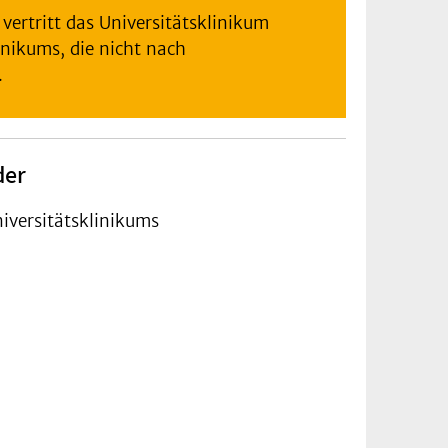
 vertritt das Universitätsklinikum
inikums, die nicht nach
.
der
niversitätsklinikums