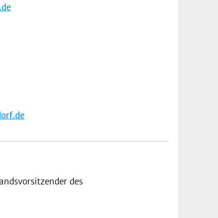
.de
orf.de
andsvorsitzender des