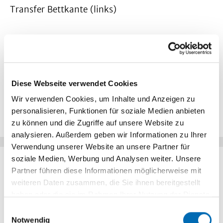
Transfer Bettkante (links)
Das Abhusten
Diese Webseite verwendet Cookies
Wir verwenden Cookies, um Inhalte und Anzeigen zu
Transfer Bettkante (rechts)
personalisieren, Funktionen für soziale Medien anbieten
zu können und die Zugriffe auf unsere Website zu
analysieren. Außerdem geben wir Informationen zu Ihrer
Verwendung unserer Website an unsere Partner für
soziale Medien, Werbung und Analysen weiter. Unsere
Mobilisation und Kräftigung von Knie
Partner führen diese Informationen möglicherweise mit
und Hüfte (Orthopädie)
weiteren Daten zusammen, die Sie ihnen bereitgestellt
haben oder die sie im Rahmen Ihrer Nutzung der Dienste
Patient:innen mit Knie- und Hüftproblemen
gesammelt haben.
Einwilligungsauswahl
haben Möglichkeiten, mit verschiedenen
Notwendig