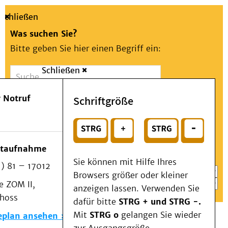
Schließen
Was suchen Sie?
Bitte geben Sie hier einen Begriff ein:
Schließen
Suche
Presse
Kontakt
Aa
Notfall
 Notruf
Schriftgröße
Menü
Suchen
Patienten & Besucher
oder
Kliniken/Institute/Zentren
Wählen Sie ein Thema für Ihren Schnelleinstieg
otaufnahme
Als Patient am UKD
Sie können mit Hilfe Ihres
) 81 – 17012
Beratung und Unterstützung
Browsers größer oder kleiner
 ZOM II,
Veranstaltungen
anzeigen lassen. Verwenden Sie
choss
Kommunikation im Medizinwesen (KIM)
dafür bitte
STRG + und STRG -.
Notfall
Mit
STRG o
gelangen Sie wieder
eplan ansehen
Forschung & Lehre