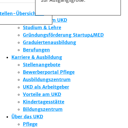
zur Ausgangsgröße.
Medizinische Fakultät
Die Institute des UKD
stellen-Übersicht
Forschung am UKD
Studium & Lehre
Gründungsförderung Startup4MED
Graduiertenausbildung
Berufungen
Karriere & Ausbildung
Stellenangebote
Bewerberportal Pflege
Ausbildungszentrum
UKD als Arbeitgeber
Vorteile am UKD
Kindertagesstätte
Bildungszentrum
Über das UKD
Pflege