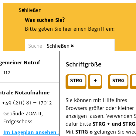
Schließen
Was suchen Sie?
Bitte geben Sie hier einen Begriff ein:
Schließen
Suche
Presse
Kontakt
Notfall
lgemeiner Notruf
Schriftgröße
Suchen
Patienten & Besucher
112
Kliniken/Institute/Zentren
oder
Als Patient am UKD
Beratung und Unterstützung
Wählen Sie ein Thema für Ihren Schnelleinstie
ntrale Notaufnahme
Veranstaltungen
Sie können mit Hilfe Ihres
+49 (211) 81 – 17012
Kommunikation im Medizinwesen (KIM)
Browsers größer oder kleiner
Notfall
Gebäude ZOM II,
anzeigen lassen. Verwenden S
Forschung & Lehre
Erdgeschoss
dafür bitte
STRG + und STRG
Medizinische Fakultät
Mit
STRG o
gelangen Sie wie
Im Lageplan ansehen
Die Institute des UKD