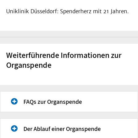
Uniklinik Düsseldorf: Spenderherz mit 21 Jahren.
Weiterführende Informationen zur
Organspende
FAQs zur Organspende
Quelle: Deutsche Stiftung
Der Ablauf einer Organspende
Organtransplantation (DSO)