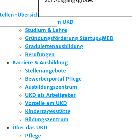
zur Ausgangsgröße.
Medizinische Fakultät
Die Institute des UKD
stellen-Übersicht
Forschung am UKD
Studium & Lehre
Gründungsförderung Startup4MED
Graduiertenausbildung
Berufungen
Karriere & Ausbildung
Stellenangebote
Bewerberportal Pflege
Ausbildungszentrum
UKD als Arbeitgeber
Vorteile am UKD
Kindertagesstätte
Bildungszentrum
Über das UKD
Pflege