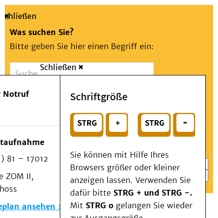
Schließen
Was suchen Sie?
Bitte geben Sie hier einen Begriff ein:
Schließen
Suche
Presse
Kontakt
Aa
Notfall
 Notruf
Schriftgröße
Menü
Suchen
Patienten & Besucher
oder
Kliniken/Institute/Zentren
Wählen Sie ein Thema für Ihren Schnelleinstieg
otaufnahme
Als Patient am UKD
Sie können mit Hilfe Ihres
) 81 – 17012
Beratung und Unterstützung
Browsers größer oder kleiner
 ZOM II,
Veranstaltungen
anzeigen lassen. Verwenden Sie
choss
Kommunikation im Medizinwesen (KIM)
dafür bitte
STRG + und STRG -.
Notfall
Mit
STRG o
gelangen Sie wieder
eplan ansehen
Forschung & Lehre