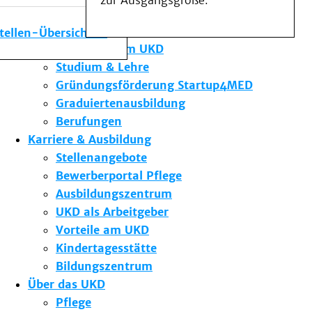
zur Ausgangsgröße.
Medizinische Fakultät
Die Institute des UKD
stellen-Übersicht
Forschung am UKD
Studium & Lehre
Gründungsförderung Startup4MED
Graduiertenausbildung
Berufungen
Karriere & Ausbildung
Stellenangebote
Bewerberportal Pflege
Ausbildungszentrum
UKD als Arbeitgeber
Vorteile am UKD
Kindertagesstätte
Bildungszentrum
Über das UKD
Pflege