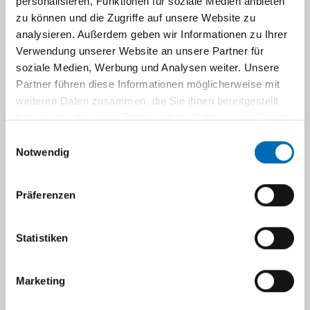
personalisieren, Funktionen für soziale Medien anbieten
Dr. med. Carsten Döing
zu können und die Zugriffe auf unsere Website zu
analysieren. Außerdem geben wir Informationen zu Ihrer
Oberarzt, Lehrbeauftragter
Verwendung unserer Website an unsere Partner für
FA für Kinder- u. Jugendmedizin, Kinder-
soziale Medien, Werbung und Analysen weiter. Unsere
Endokrinologe und Diabetologe,
Partner führen diese Informationen möglicherweise mit
Diabetologe DDG, Päd.
weiteren Daten zusammen, die Sie ihnen bereitgestellt
Ernährungsmediziner (DGKJ)
haben oder die sie im Rahmen Ihrer Nutzung der Dienste
gesammelt haben.
Einwilligungsauswahl
Notwendig
Carsten.Doeing@med.uni-
duesseldorf.de
Präferenzen
+49 (0) 211 81 00 (UKD
Statistiken
Telefonzentrale)
Marketing