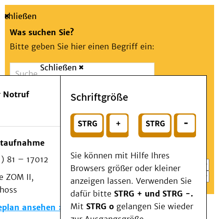
Schließen
Was suchen Sie?
Bitte geben Sie hier einen Begriff ein:
Schließen
Suche
Presse
Kontakt
Aa
Notfall
 Notruf
Schriftgröße
Menü
Suchen
Patienten & Besucher
oder
Kliniken/Institute/Zentren
Wählen Sie ein Thema für Ihren Schnelleinstieg
otaufnahme
Als Patient am UKD
Sie können mit Hilfe Ihres
) 81 – 17012
Beratung und Unterstützung
Browsers größer oder kleiner
 ZOM II,
Veranstaltungen
anzeigen lassen. Verwenden Sie
choss
Kommunikation im Medizinwesen (KIM)
dafür bitte
STRG + und STRG -.
Notfall
Mit
STRG o
gelangen Sie wieder
eplan ansehen
Forschung & Lehre