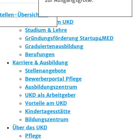
zur Ausgangsgröße.
Medizinische Fakultät
Die Institute des UKD
stellen-Übersicht
Forschung am UKD
Studium & Lehre
Gründungsförderung Startup4MED
Graduiertenausbildung
Berufungen
Karriere & Ausbildung
Stellenangebote
Bewerberportal Pflege
Ausbildungszentrum
UKD als Arbeitgeber
Vorteile am UKD
Kindertagesstätte
Bildungszentrum
Über das UKD
Pflege