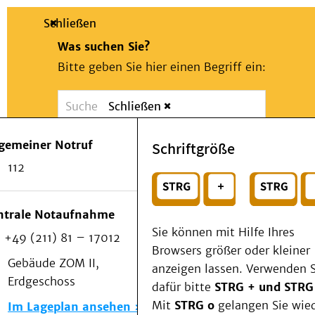
Schließen
Was suchen Sie?
Bitte geben Sie hier einen Begriff ein:
Schließen
Suche
Presse
Kontakt
Notfall
lgemeiner Notruf
Schriftgröße
Suchen
Patienten & Besucher
112
Kliniken/Institute/Zentren
oder
Als Patient am UKD
Beratung und Unterstützung
Wählen Sie ein Thema für Ihren Schnelleinstie
ntrale Notaufnahme
Veranstaltungen
Sie können mit Hilfe Ihres
+49 (211) 81 – 17012
Kommunikation im Medizinwesen (KIM)
Browsers größer oder kleiner
Notfall
Gebäude ZOM II,
anzeigen lassen. Verwenden S
Forschung & Lehre
Erdgeschoss
dafür bitte
STRG + und STRG
Medizinische Fakultät
Mit
STRG o
gelangen Sie wie
Im Lageplan ansehen
Die Institute des UKD