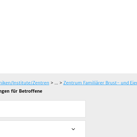
iniken/Institute/Zentren
> ...
>
Zentrum Familiärer Brust- und Eie
ngen für Betroffene