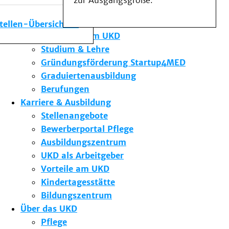
zur Ausgangsgröße.
Medizinische Fakultät
Die Institute des UKD
stellen-Übersicht
Forschung am UKD
Studium & Lehre
Gründungsförderung Startup4MED
Graduiertenausbildung
Berufungen
Karriere & Ausbildung
Stellenangebote
Bewerberportal Pflege
Ausbildungszentrum
UKD als Arbeitgeber
Vorteile am UKD
Kindertagesstätte
Bildungszentrum
Über das UKD
Pflege