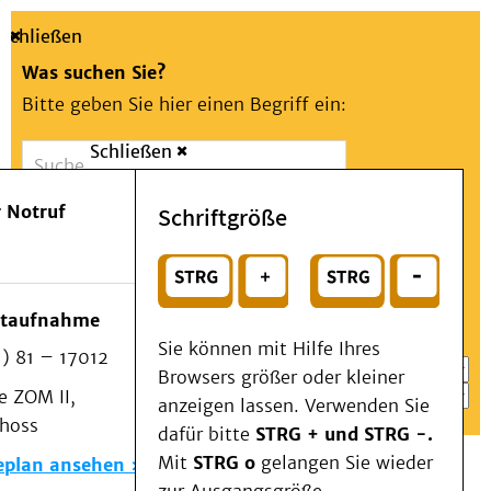
Schließen
Was suchen Sie?
Bitte geben Sie hier einen Begriff ein:
Schließen
Suche
Presse
Kontakt
Aa
Notfall
 Notruf
Schriftgröße
Menü
Suchen
Patienten & Besucher
oder
Kliniken/Institute/Zentren
Wählen Sie ein Thema für Ihren Schnelleinstieg
otaufnahme
Als Patient am UKD
Sie können mit Hilfe Ihres
) 81 – 17012
Beratung und Unterstützung
Browsers größer oder kleiner
 ZOM II,
Veranstaltungen
anzeigen lassen. Verwenden Sie
choss
Kommunikation im Medizinwesen (KIM)
dafür bitte
STRG + und STRG -.
Notfall
Mit
STRG o
gelangen Sie wieder
eplan ansehen
Forschung & Lehre