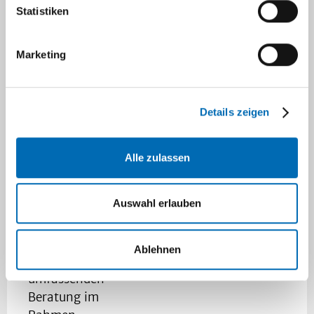
Zentrum zur
Statistiken
Therapie für
Myome
Marketing
vorstellen.
Dazu gehört
neben
Details zeigen
moderner
Diagnostik
und dem
Alle zulassen
Angebot an
verschiedensten
Auswahl erlauben
Behandlungsansätzen
vor allem die
Möglichkeit
Ablehnen
zur
umfassenden
Beratung im