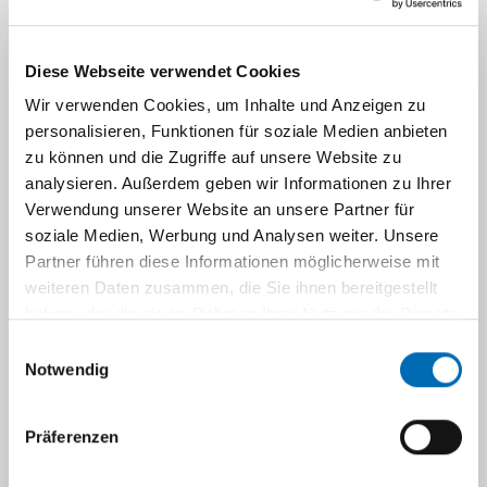
iplinäres
Myomze
Diese Webseite verwendet Cookies
ntrum
Wir verwenden Cookies, um Inhalte und Anzeigen zu
personalisieren, Funktionen für soziale Medien anbieten
Liebe
zu können und die Zugriffe auf unsere Website zu
Patientin,
analysieren. Außerdem geben wir Informationen zu Ihrer
Verwendung unserer Website an unsere Partner für
liebe
soziale Medien, Werbung und Analysen weiter. Unsere
Einweiser,
Partner führen diese Informationen möglicherweise mit
sehr geehrte
weiteren Daten zusammen, die Sie ihnen bereitgestellt
Angehörige,
haben oder die sie im Rahmen Ihrer Nutzung der Dienste
gesammelt haben.
Einwilligungsauswahl
im
Notwendig
Folgenden
möchten wir
Präferenzen
Ihnen unser
interdisziplinäres