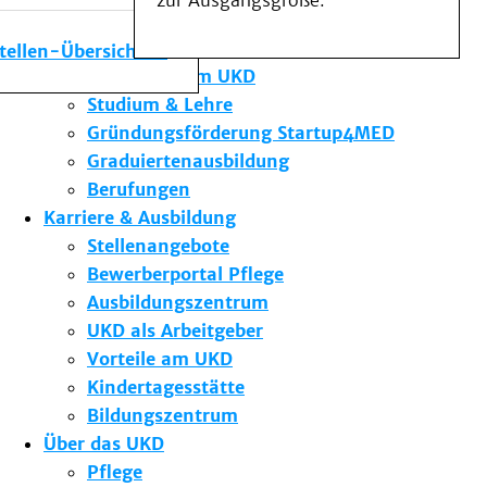
zur Ausgangsgröße.
Medizinische Fakultät
Die Institute des UKD
stellen-Übersicht
Forschung am UKD
Studium & Lehre
Gründungsförderung Startup4MED
Graduiertenausbildung
Berufungen
Karriere & Ausbildung
Stellenangebote
Bewerberportal Pflege
Ausbildungszentrum
UKD als Arbeitgeber
Vorteile am UKD
Kindertagesstätte
Bildungszentrum
Über das UKD
Pflege