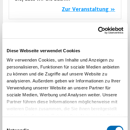
Zur Veranstaltung
12.09.2026|
15. Düsseldorfer Gynäkologisches
Sommersymposium 2026
Diese Webseite verwendet Cookies
Wir verwenden Cookies, um Inhalte und Anzeigen zu
Save the Date - weitere Informationen
personalisieren, Funktionen für soziale Medien anbieten
folgen in Kürze oder über
bsh medical
zu können und die Zugriffe auf unsere Website zu
communications: Aktuelle…
analysieren. Außerdem geben wir Informationen zu Ihrer
Zur Veranstaltung
Verwendung unserer Website an unsere Partner für
soziale Medien, Werbung und Analysen weiter. Unsere
Partner führen diese Informationen möglicherweise mit
weiteren Daten zusammen, die Sie ihnen bereitgestellt
25.09.2026|
haben oder die sie im Rahmen Ihrer Nutzung der Dienste
XXIII. Intensivkurs NRW – Gyn.
gesammelt haben.
Einwilligungsauswahl