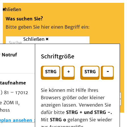
Schließen
Was suchen Sie?
Bitte geben Sie hier einen Begriff ein:
Schließen
Suche
Presse
Kontakt
Aa
Notfall
 Notruf
Schriftgröße
Menü
Suchen
Patienten & Besucher
oder
Kliniken/Institute/Zentren
Wählen Sie ein Thema für Ihren Schnelleinstieg
otaufnahme
Als Patient am UKD
Sie können mit Hilfe Ihres
) 81 – 17012
Beratung und Unterstützung
Browsers größer oder kleiner
 ZOM II,
Veranstaltungen
anzeigen lassen. Verwenden Sie
choss
Kommunikation im Medizinwesen (KIM)
dafür bitte
STRG + und STRG -.
Notfall
Mit
STRG o
gelangen Sie wieder
eplan ansehen
Forschung & Lehre