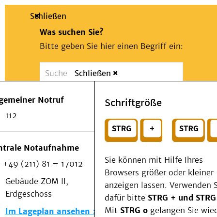
Schließen
Was suchen Sie?
Bitte geben Sie hier einen Begriff ein:
Schließen
Suche
Presse
Kontakt
Notfall
lgemeiner Notruf
Schriftgröße
Suchen
Patienten & Besucher
112
Kliniken/Institute/Zentren
oder
Als Patient am UKD
Beratung und Unterstützung
Wählen Sie ein Thema für Ihren Schnelleinstie
ntrale Notaufnahme
Veranstaltungen
Sie können mit Hilfe Ihres
+49 (211) 81 – 17012
Kommunikation im Medizinwesen (KIM)
Browsers größer oder kleiner
Notfall
Gebäude ZOM II,
anzeigen lassen. Verwenden S
Forschung & Lehre
Erdgeschoss
dafür bitte
STRG + und STRG
Medizinische Fakultät
Mit
STRG o
gelangen Sie wie
Im Lageplan ansehen
Die Institute des UKD