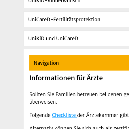
UniKiD-Kinderwunsch
UniCareD-Fertilitätsprotektion
UniKiD und UniCareD
Navigation
Informationen für Ärzte
Sollten Sie Familien betreuen bei denen 
überweisen.
Folgende
Checkliste
der Ärztekammer gibt 
Alternativ können Sie sich auch als zertif