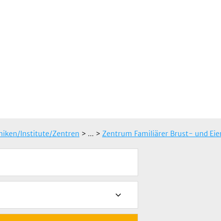
iniken/Institute/Zentren
> ...
>
Zentrum Familiärer Brust- und Eie