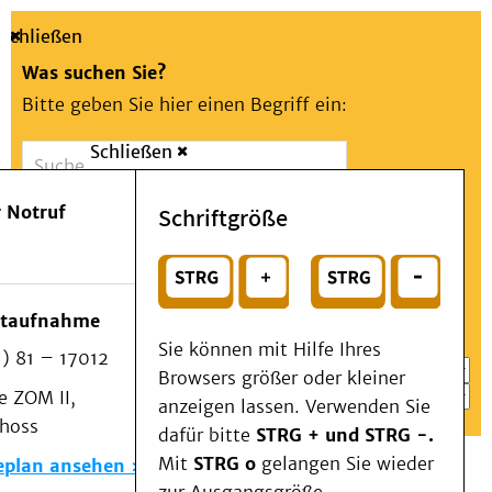
Schließen
Was suchen Sie?
Bitte geben Sie hier einen Begriff ein:
Schließen
Suche
Presse
Kontakt
Aa
Notfall
 Notruf
Schriftgröße
Menü
Suchen
Patienten & Besucher
oder
Kliniken/Institute/Zentren
Wählen Sie ein Thema für Ihren Schnelleinstieg
otaufnahme
Als Patient am UKD
Sie können mit Hilfe Ihres
) 81 – 17012
Beratung und Unterstützung
Browsers größer oder kleiner
 ZOM II,
Veranstaltungen
anzeigen lassen. Verwenden Sie
choss
Kommunikation im Medizinwesen (KIM)
dafür bitte
STRG + und STRG -.
Notfall
Mit
STRG o
gelangen Sie wieder
eplan ansehen
Forschung & Lehre