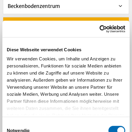
Beckenbodenzentrum
Mutter-Kindzentrum / Kreißsaal
UniKiD-Kinderwunsch
Diese Webseite verwendet Cookies
Wir verwenden Cookies, um Inhalte und Anzeigen zu
UniCareD-Fertilitätsprotektion
personalisieren, Funktionen für soziale Medien anbieten
zu können und die Zugriffe auf unsere Website zu
analysieren. Außerdem geben wir Informationen zu Ihrer
UniKiD und UniCareD
Verwendung unserer Website an unsere Partner für
soziale Medien, Werbung und Analysen weiter. Unsere
Partner führen diese Informationen möglicherweise mit
weiteren Daten zusammen, die Sie ihnen bereitgestellt
Navigation
haben oder die sie im Rahmen Ihrer Nutzung der Dienste
Pflegeteam
gesammelt haben.
Einwilligungsauswahl
Notwendig