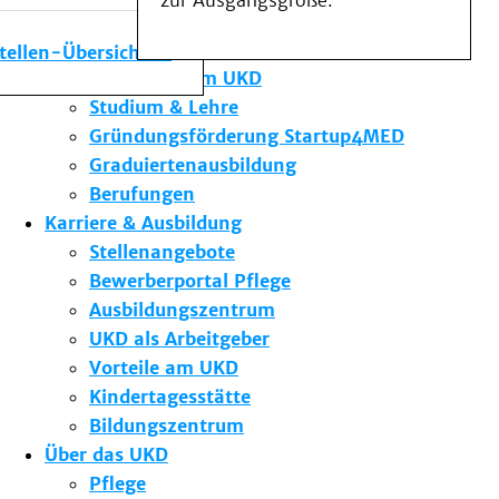
zur Ausgangsgröße.
Medizinische Fakultät
Die Institute des UKD
stellen-Übersicht
Forschung am UKD
Studium & Lehre
Gründungsförderung Startup4MED
Graduiertenausbildung
Berufungen
Karriere & Ausbildung
Stellenangebote
Bewerberportal Pflege
Ausbildungszentrum
UKD als Arbeitgeber
Vorteile am UKD
Kindertagesstätte
Bildungszentrum
Über das UKD
Pflege