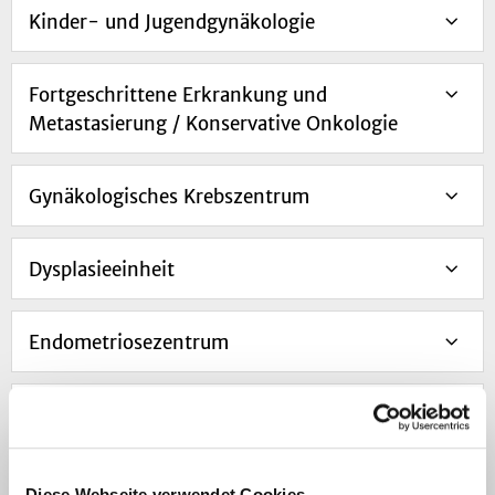
Kinder- und Jugendgynäkologie
Fortgeschrittene Erkrankung und
Metastasierung / Konservative Onkologie
Gynäkologisches Krebszentrum
Dysplasieeinheit
Endometriosezentrum
Interdisziplinäres Myomzentrum
Beckenbodenzentrum
Diese Webseite verwendet Cookies