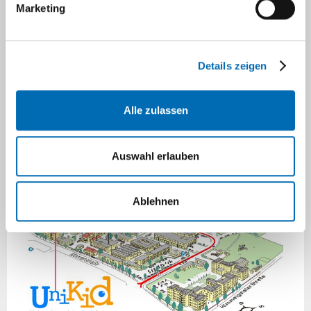
Ihr Weg zu uns
Marketing
Unsere Adresse/Anschrift lautet
UniKiD
Details zeigen
Frauenklinik, Gebäude 14.75
Universitätsklinikum
Moorenstrasse 5
Alle zulassen
40225 Düsseldorf
Auswahl erlauben
Ablehnen