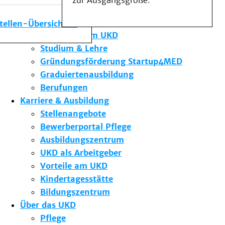
zur Ausgangsgröße.
Medizinische Fakultät
Die Institute des UKD
stellen-Übersicht
Forschung am UKD
Studium & Lehre
Gründungsförderung Startup4MED
Graduiertenausbildung
Berufungen
Karriere & Ausbildung
Stellenangebote
Bewerberportal Pflege
Ausbildungszentrum
UKD als Arbeitgeber
Vorteile am UKD
Kindertagesstätte
Bildungszentrum
Über das UKD
Pflege