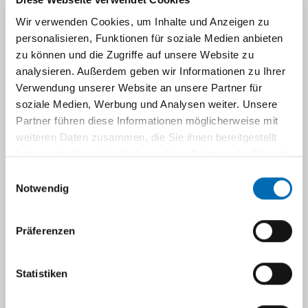
Wir verwenden Cookies, um Inhalte und Anzeigen zu
personalisieren, Funktionen für soziale Medien anbieten
Mutter-Kindzentrum / Kreißsaal
zu können und die Zugriffe auf unsere Website zu
analysieren. Außerdem geben wir Informationen zu Ihrer
UniKiD-Kinderwunsch
Verwendung unserer Website an unsere Partner für
soziale Medien, Werbung und Analysen weiter. Unsere
Partner führen diese Informationen möglicherweise mit
UniCareD-Fertilitätsprotektion
weiteren Daten zusammen, die Sie ihnen bereitgestellt
haben oder die sie im Rahmen Ihrer Nutzung der Dienste
gesammelt haben.
Einwilligungsauswahl
UniKiD und UniCareD
Notwendig
Präferenzen
Navigation
Anfahrt
Statistiken