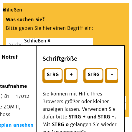
Schließen
Was suchen Sie?
Bitte geben Sie hier einen Begriff ein:
Schließen
Suche
Presse
Kontakt
Aa
Notfall
 Notruf
Schriftgröße
Menü
Suchen
Patienten & Besucher
oder
Kliniken/Institute/Zentren
Wählen Sie ein Thema für Ihren Schnelleinstieg
otaufnahme
Als Patient am UKD
Sie können mit Hilfe Ihres
) 81 – 17012
Beratung und Unterstützung
Browsers größer oder kleiner
 ZOM II,
Veranstaltungen
anzeigen lassen. Verwenden Sie
choss
Kommunikation im Medizinwesen (KIM)
dafür bitte
STRG + und STRG -.
Notfall
Mit
STRG o
gelangen Sie wieder
eplan ansehen
Forschung & Lehre