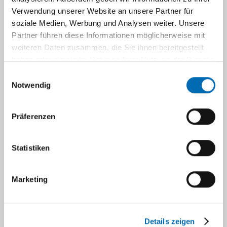
Anlage
Verwendung unserer Website an unsere Partner für
einer
soziale Medien, Werbung und Analysen weiter. Unsere
Neovagina
Partner führen diese Informationen möglicherweise mit
durch
weiteren Daten zusammen, die Sie ihnen bereitgestellt
die
haben oder die sie im Rahmen Ihrer Nutzung der Dienste
gesammelt haben.
schonende
Einwilligungsauswahl
Notwendig
Methode
nach
Wharton-
Präferenzen
Sheares-
George
Statistiken
bei
Patientinnen
mit
Marketing
einem
Mayer-
Rokitansky-
Details zeigen