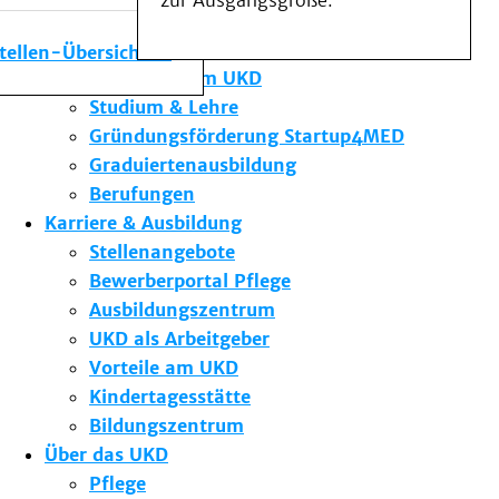
zur Ausgangsgröße.
Medizinische Fakultät
Die Institute des UKD
stellen-Übersicht
Forschung am UKD
Studium & Lehre
Gründungsförderung Startup4MED
Graduiertenausbildung
Berufungen
Karriere & Ausbildung
Stellenangebote
Bewerberportal Pflege
Ausbildungszentrum
UKD als Arbeitgeber
Vorteile am UKD
Kindertagesstätte
Bildungszentrum
Über das UKD
Pflege