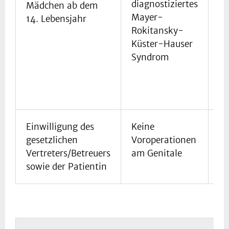
diagnostiziertes
Mädchen ab dem
zu
Mayer-
14. Lebensjahr
op
Rokitansky-
An
Küster-Hauser
ei
Syndrom
Ne
Einwilligung des
Keine
Ei
gesetzlichen
Voroperationen
de
Vertreters/Betreuers
am Genitale
Ko
sowie der Patientin