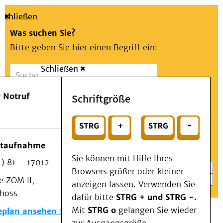
Schließen
Was suchen Sie?
Bitte geben Sie hier einen Begriff ein:
Schließen
Suche
Presse
Kontakt
Aa
Notfall
 Notruf
Schriftgröße
Menü
Suchen
Patienten & Besucher
oder
Kliniken/Institute/Zentren
Wählen Sie ein Thema für Ihren Schnelleinstieg
otaufnahme
Als Patient am UKD
Sie können mit Hilfe Ihres
) 81 – 17012
Beratung und Unterstützung
Browsers größer oder kleiner
 ZOM II,
Veranstaltungen
anzeigen lassen. Verwenden Sie
choss
Kommunikation im Medizinwesen (KIM)
dafür bitte
STRG + und STRG -.
Notfall
Mit
STRG o
gelangen Sie wieder
eplan ansehen
Forschung & Lehre