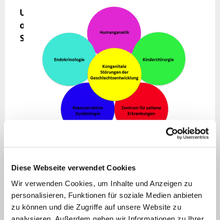
Unser
operatives
Spektrum:
Korrektur
von
angeborenen
Fehlbildungen
wie
Hymenalatresie
durch
minimaloperative
Verfahren
Diese Webseite verwendet Cookies
wie
Wir verwenden Cookies, um Inhalte und Anzeigen zu
z.B.
personalisieren, Funktionen für soziale Medien anbieten
die
zu können und die Zugriffe auf unsere Website zu
Laserchirurgie
analysieren. Außerdem geben wir Informationen zu Ihrer