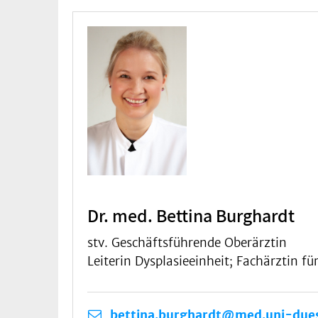
Dr. med. Bettina Burghardt
stv. Geschäftsführende Oberärztin
Leiterin Dysplasieeinheit; Fachärztin f
bettina.burghardt@med.uni-dues