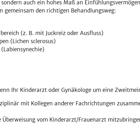
, sondern auch ein hohes Maß an Einfühlungsvermögen.
den gemeinsam den richtigen Behandlungsweg:
bereich (z. B. mit Juckreiz oder Ausfluss)
en (Lichen sclerosus)
 (Labiensynechie)
wenn Ihr Kinderarzt oder Gynäkologe um eine Zweitmei
disziplinär mit Kollegen anderer Fachrichtungen zusam
ne Überweisung vom Kinderarzt/Frauenarzt mitzubringe