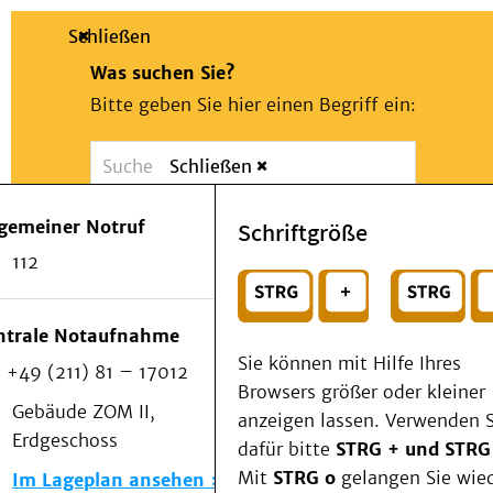
Schließen
Was suchen Sie?
Bitte geben Sie hier einen Begriff ein:
Schließen
Suche
Presse
Kontakt
Notfall
lgemeiner Notruf
Schriftgröße
Suchen
Patienten & Besucher
112
Kliniken/Institute/Zentren
oder
Als Patient am UKD
Beratung und Unterstützung
Wählen Sie ein Thema für Ihren Schnelleinstie
ntrale Notaufnahme
Veranstaltungen
Sie können mit Hilfe Ihres
+49 (211) 81 – 17012
Kommunikation im Medizinwesen (KIM)
Browsers größer oder kleiner
Notfall
Gebäude ZOM II,
anzeigen lassen. Verwenden S
Forschung & Lehre
Erdgeschoss
dafür bitte
STRG + und STRG
Medizinische Fakultät
Mit
STRG o
gelangen Sie wie
Im Lageplan ansehen
Die Institute des UKD