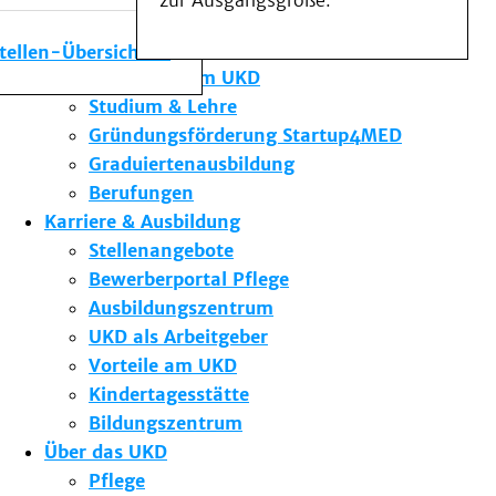
zur Ausgangsgröße.
Medizinische Fakultät
Die Institute des UKD
stellen-Übersicht
Forschung am UKD
Studium & Lehre
Gründungsförderung Startup4MED
Graduiertenausbildung
Berufungen
Karriere & Ausbildung
Stellenangebote
Bewerberportal Pflege
Ausbildungszentrum
UKD als Arbeitgeber
Vorteile am UKD
Kindertagesstätte
Bildungszentrum
Über das UKD
Pflege