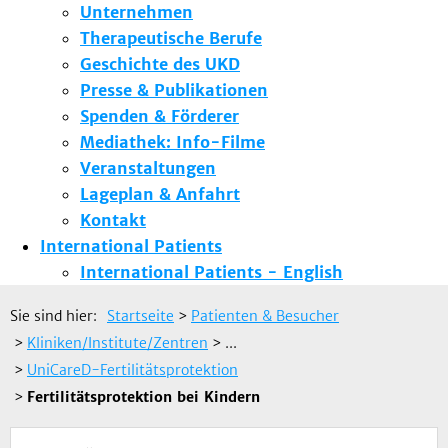
Unternehmen
Therapeutische Berufe
Geschichte des UKD
Presse & Publikationen
Spenden & Förderer
Mediathek: Info-Filme
Veranstaltungen
Lageplan & Anfahrt
Kontakt
International Patients
International Patients - English
Sie sind hier:
Startseite
>
Patienten & Besucher
>
Kliniken/Institute/Zentren
> ...
>
UniCareD-Fertilitätsprotektion
>
Fertilitätsprotektion bei Kindern