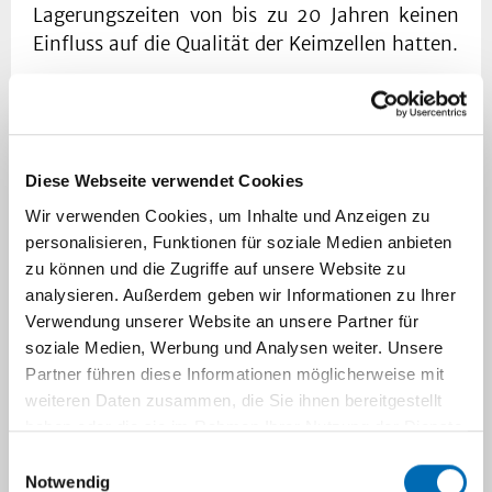
Lagerungszeiten von bis zu 20 Jahren keinen
Einfluss auf die Qualität der Keimzellen hatten.
Weist das verbliebene Keimgewebe in den
Eierstöcken der jungen Patientinnen nach der
Chemotherapie oder Bestrahlung ein
vorzeitiges therapieinduziertes
Diese Webseite verwendet Cookies
Funktionsversagen auf - dies kann sich durch
Wir verwenden Cookies, um Inhalte und Anzeigen zu
eine fehlende Pubertätsinduktion darstellen
personalisieren, Funktionen für soziale Medien anbieten
(das Ausbleiben der ersten Regelblutung,
zu können und die Zugriffe auf unsere Website zu
reduzierte bis keine Ausprägung der
analysieren. Außerdem geben wir Informationen zu Ihrer
sekundären Geschlechtsmerkmale) oder, dass
Verwendung unserer Website an unsere Partner für
soziale Medien, Werbung und Analysen weiter. Unsere
zum eigentlichen Zeitpunkt des
Partner führen diese Informationen möglicherweise mit
Kinderwunsches keine regelmäßigen
weiteren Daten zusammen, die Sie ihnen bereitgestellt
Monatszyklen durch ausreichend
haben oder die sie im Rahmen Ihrer Nutzung der Dienste
heranwachsende Eizellen mehr zu verzeichnen
gesammelt haben.
Einwilligungsauswahl
sind, die für die Erfüllung eines
Notwendig