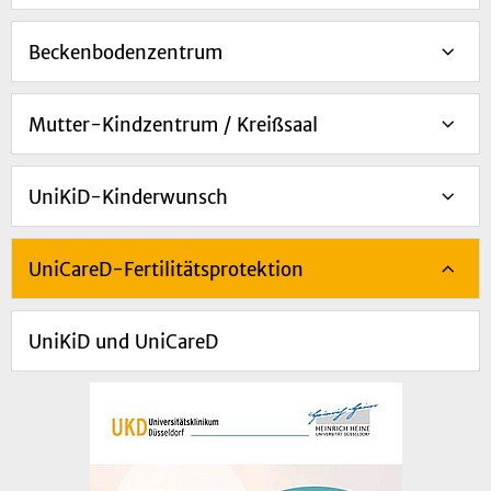
Beckenbodenzentrum
Mutter-Kindzentrum / Kreißsaal
UniKiD-Kinderwunsch
UniCareD-Fertilitätsprotektion
UniKiD und UniCareD