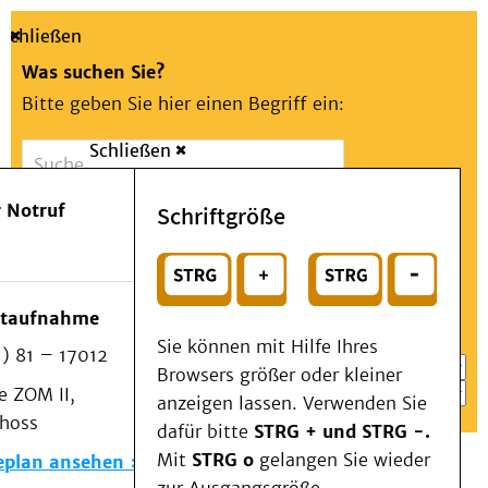
Schließen
Was suchen Sie?
Bitte geben Sie hier einen Begriff ein:
Schließen
Suche
Presse
Kontakt
Aa
Notfall
 Notruf
Schriftgröße
Menü
Suchen
Patienten & Besucher
oder
Kliniken/Institute/Zentren
Wählen Sie ein Thema für Ihren Schnelleinstieg
otaufnahme
Als Patient am UKD
Sie können mit Hilfe Ihres
) 81 – 17012
Beratung und Unterstützung
Browsers größer oder kleiner
 ZOM II,
Veranstaltungen
anzeigen lassen. Verwenden Sie
choss
Kommunikation im Medizinwesen (KIM)
dafür bitte
STRG + und STRG -.
Notfall
Mit
STRG o
gelangen Sie wieder
eplan ansehen
Forschung & Lehre