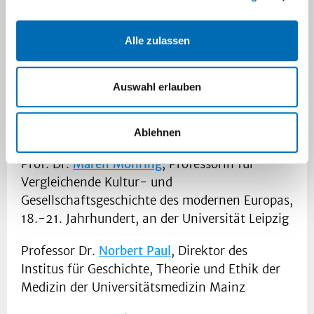
Ein Beirat berät die Gisela-Eisenreich-
Alle zulassen
Forschungsstelle bei ihrer wissenschaftlichen
Ausrichtung. Ihm gehören an:
Auswahl erlauben
Prof. Dr.
Dagmar Ellerbrock
, Professorin für
Neuere und Neueste Geschichte an der
Technischen Universität Dresden
Ablehnen
Prof. Dr.
Maren Möhring
, Professorin für
Vergleichende Kultur- und
Gesellschaftsgeschichte des modernen Europas,
18.-21. Jahrhundert, an der Universität Leipzig
Professor Dr.
Norbert Paul
, Direktor des
Institus für Geschichte, Theorie und Ethik der
Medizin der Universitätsmedizin Mainz