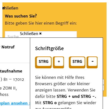
Schließen
Was suchen Sie?
Bitte geben Sie hier einen Begriff ein:
Schließen
Suche
Presse
Kontakt
Aa
Notfall
 Notruf
Schriftgröße
Menü
Suchen
Patienten & Besucher
oder
Kliniken/Institute/Zentren
Wählen Sie ein Thema für Ihren Schnelleinstieg
otaufnahme
Als Patient am UKD
Sie können mit Hilfe Ihres
) 81 – 17012
Beratung und Unterstützung
Browsers größer oder kleiner
 ZOM II,
Veranstaltungen
anzeigen lassen. Verwenden Sie
choss
Kommunikation im Medizinwesen (KIM)
dafür bitte
STRG + und STRG -.
Notfall
Mit
STRG o
gelangen Sie wieder
eplan ansehen
Forschung & Lehre