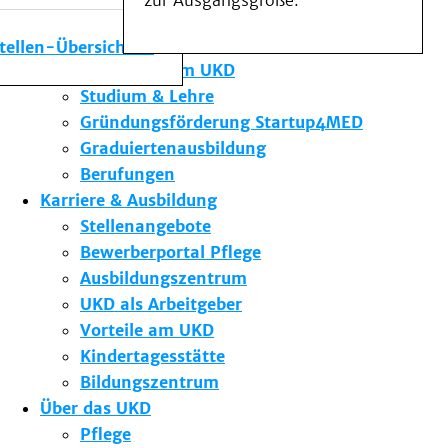
zur Ausgangsgröße.
Medizinische Fakultät
Die Institute des UKD
stellen-Übersicht
Forschung am UKD
Studium & Lehre
Gründungsförderung Startup4MED
Graduiertenausbildung
Berufungen
Karriere & Ausbildung
Stellenangebote
Bewerberportal Pflege
Ausbildungszentrum
UKD als Arbeitgeber
Vorteile am UKD
Kindertagesstätte
Bildungszentrum
Über das UKD
Pflege